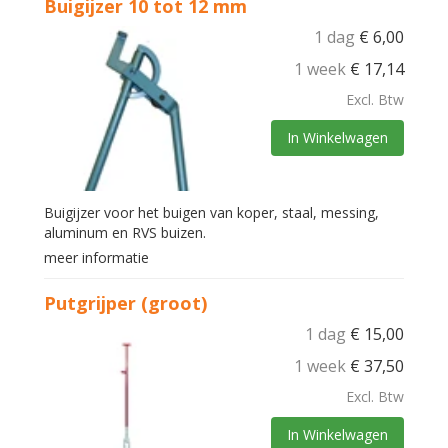
Buigijzer 10 tot 12 mm
1 dag
€
6,00
1 week
€
17,14
Excl. Btw
In Winkelwagen
Buigijzer voor het buigen van koper, staal, messing,
aluminum en RVS buizen.
meer informatie
Putgrijper (groot)
1 dag
€
15,00
1 week
€
37,50
Excl. Btw
In Winkelwagen