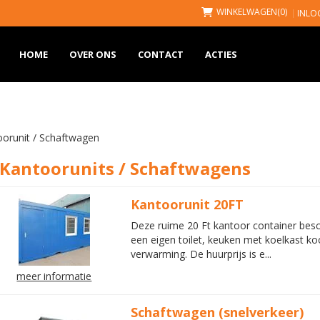
WINKELWAGEN
(0)
INLO
HOME
OVER ONS
CONTACT
ACTIES
orunit / Schaftwagen
Kantoorunits / Schaftwagens
Kantoorunit 20FT
Deze ruime 20 Ft kantoor container besc
een eigen toilet, keuken met koelkast ko
verwarming. De huurprijs is e...
meer informatie
Schaftwagen (snelverkeer)