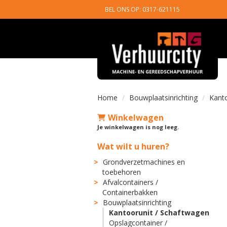
BEL ONS OP: 0317-621115
Home
Bouwplaatsinrichting
Kanto
Winkelwagen
Je winkelwagen is nog leeg.
Wat wilt u huren?
Grondverzetmachines en
toebehoren
Afvalcontainers /
Containerbakken
Bouwplaatsinrichting
Kantoorunit / Schaftwagen
Opslagcontainer /