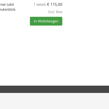
1 week
€
115,00
met tafel
keukenblok.
Excl. Btw
In Winkelwagen