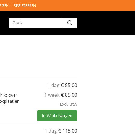
GGEN
REGISTREREN
Zoeken
1 dag
€
85,00
1 week
€
85,00
hikt over
okplaat en
Excl. Btw
In Winkelwagen
1 dag
€
115,00