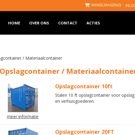
WINKELWAGEN
(0)
INLO
HOME
OVER ONS
CONTACT
ACTIES
gcontainer / Materiaalcontainer
Opslagcontainer / Materiaalcontaine
Opslagcontainer 10ft
Stalen 10 ft opslagcontainer voor opsla
en verhuisgoederen.
meer informatie
Opslagcontainer 20FT