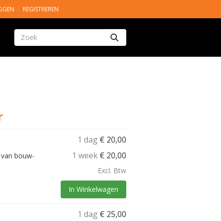
GGEN
REGISTREREN
Zoeken
r
1 dag
€
20,00
1 week
€
20,00
g van bouw-
Excl. Btw
In Winkelwagen
1 dag
€
25,00