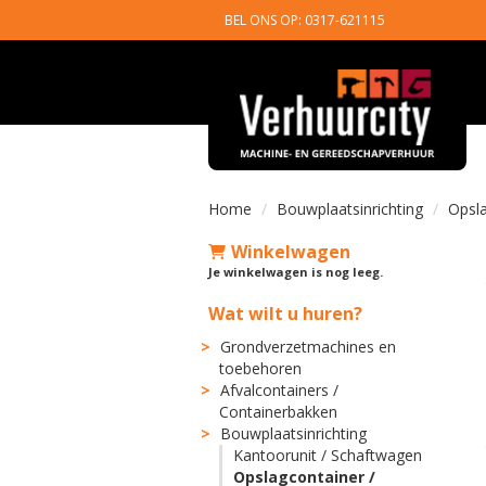
BEL ONS OP: 0317-621115
Home
Bouwplaatsinrichting
Opsla
Winkelwagen
Je winkelwagen is nog leeg.
Wat wilt u huren?
Grondverzetmachines en
toebehoren
Afvalcontainers /
Containerbakken
Bouwplaatsinrichting
Kantoorunit / Schaftwagen
Opslagcontainer /