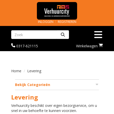
INLOGGEN
REGISTREREN
Zoeken
Toggle na
bel
Ga
0317-621115
Winkelwagen
ons
naar
op
winkelwagenoagina
0317-
621115
Home
Levering
Bekijk Categorieën
Levering
Verhuurcity beschikt over eigen bezorgservice, om u
snel in uw behoefte te kunnen voorzien.