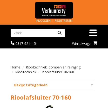
INLOGGEN
REGISTREREN
Zoeken
Toggle na
bel
Ga
0317-621115
Winkelwagen
ons
naar
op
winkelwagenoagina
0317-
621115
Home
Riooltechniek, pompen en reiniging
Riooltechniek
Rioolafsluiter 70-160
Bekijk Categorieën
Rioolafsluiter 70-160