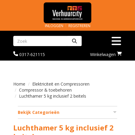
INLOGGEN
REGISTREREN
Zoeken
Toggle na
bel
Ga
0317-621115
Winkelwagen
ons
naar
op
winkelwagenoagina
0317-
621115
Home
Elektriciteit en Compressoren
Compressor & toebehoren
Luchthamer 5 kg inclusief 2 beitels
Bekijk Categorieën
Luchthamer 5 kg inclusief 2