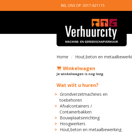
BEL ONS OP: 0317-621115
Home
Hout,beton en metaalbewerk
Winkelwagen
Je winkelwagen is nog leeg.
Wat wilt u huren?
Grondverzetmachines en
toebehoren
Afvalcontainers /
Containerbakken
Bouwplaatsinrichting
Hoogwerkers
Hout,beton en metaalbewerking