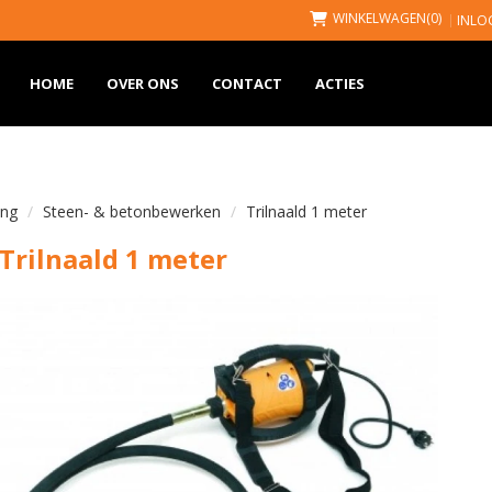
WINKELWAGEN
(0)
INLO
HOME
OVER ONS
CONTACT
ACTIES
ing
Steen- & betonbewerken
Trilnaald 1 meter
Trilnaald 1 meter