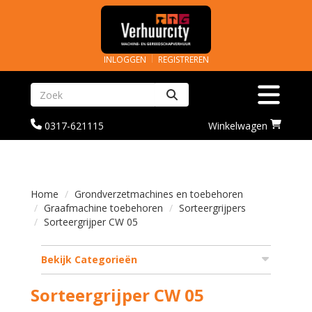
INLOGGEN
REGISTREREN
Zoeken
Toggle na
bel
Ga
0317-621115
Winkelwagen
ons
naar
op
winkelwagenoagina
0317-
621115
Home
Grondverzetmachines en toebehoren
Graafmachine toebehoren
Sorteergrijpers
Sorteergrijper CW 05
Bekijk Categorieën
Sorteergrijper CW 05