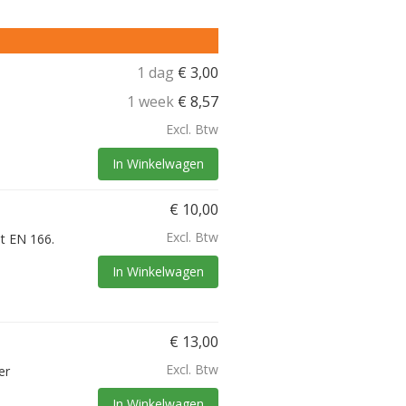
1 dag
€
3,00
1 week
€
8,57
Excl. Btw
In Winkelwagen
€
10,00
Excl. Btw
at EN 166.
In Winkelwagen
€
13,00
Excl. Btw
er
In Winkelwagen