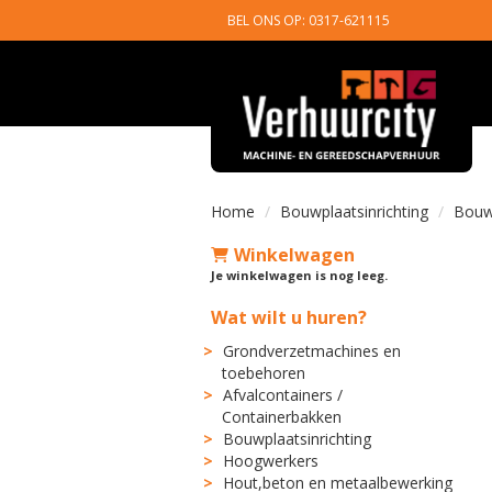
BEL ONS OP: 0317-621115
Home
Bouwplaatsinrichting
Bouw
Winkelwagen
Je winkelwagen is nog leeg.
Wat wilt u huren?
Grondverzetmachines en
toebehoren
Afvalcontainers /
Containerbakken
Bouwplaatsinrichting
Hoogwerkers
Hout,beton en metaalbewerking