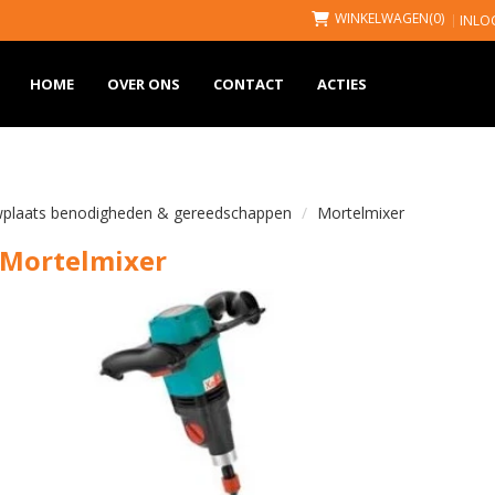
WINKELWAGEN
(0)
INLO
HOME
OVER ONS
CONTACT
ACTIES
plaats benodigheden & gereedschappen
Mortelmixer
Mortelmixer