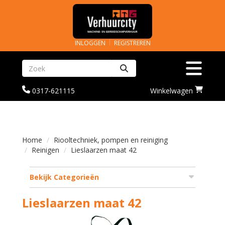
INLOGGEN
REGISTREREN
Zoeken
Toggle na
bel
Ga
0317-621115
Winkelwagen
ons
naar
op
winkelwagenoagina
0317-
621115
Home
Riooltechniek, pompen en reiniging
Reinigen
Lieslaarzen maat 42
Bekijk Categorieën
Lieslaarzen maat 42