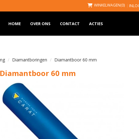
WINKELWAGEN
(0)
INLO
HOME
OVER ONS
CONTACT
ACTIES
ing
Diamantboringen
Diamantboor 60 mm
Diamantboor 60 mm