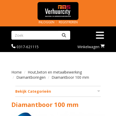
INLOGGEN
REGISTREREN
Zoeken
Toggle na
bel
Ga
0317-621115
Winkelwagen
ons
naar
op
winkelwagenoagina
0317-
621115
Home
Hout,beton en metaalbewerking
Diamantboringen
Diamantboor 100 mm
Bekijk Categorieën
Diamantboor 100 mm