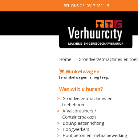
BEL ONS OP: 0317-621115
Home
Grondverzetmachines en toe
Winkelwagen
Je winkelwagen is nog leeg.
Wat wilt u huren?
Grondverzetmachines en
toebehoren
Afvalcontainers /
Containerbakken
Bouwplaatsinrichting
Hoogwerkers
Hout,beton en metaalbewerking