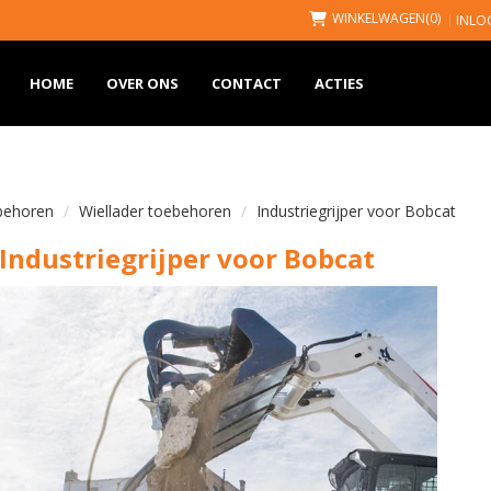
WINKELWAGEN
(0)
INLO
HOME
OVER ONS
CONTACT
ACTIES
behoren
Wiellader toebehoren
Industriegrijper voor Bobcat
Industriegrijper voor Bobcat