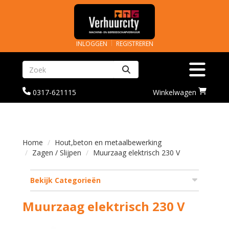
INLOGGEN
REGISTREREN
Zoeken
Toggle na
bel
Ga
0317-621115
Winkelwagen
ons
naar
op
winkelwagenoagina
0317-
621115
Home
Hout,beton en metaalbewerking
Zagen / Slijpen
Muurzaag elektrisch 230 V
Bekijk Categorieën
Muurzaag elektrisch 230 V