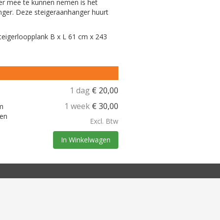
eer mee te kunnen nemen is het
nger. Deze steigeraanhanger huurt
teigerloopplank B x L 61 cm x 243
1 dag
€
20,00
1 week
€
30,00
m
ren
Excl. Btw
In Winkelwagen