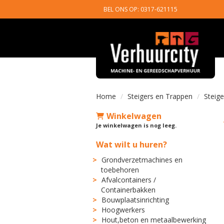
BEL ONS OP: 0317-621115
Home
Steigers en Trappen
Steig
Winkelwagen
Je winkelwagen is nog leeg.
Wat wilt u huren?
Grondverzetmachines en
toebehoren
Afvalcontainers /
Containerbakken
Bouwplaatsinrichting
Hoogwerkers
Hout,beton en metaalbewerking