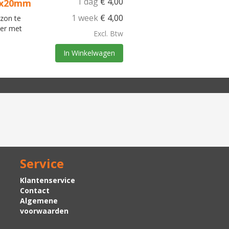
1 dag
€
4,00
00x20mm
1 week
€
4,00
azon te
 er met
Excl. Btw
In Winkelwagen
Service
Klantenservice
Contact
Algemene
voorwaarden