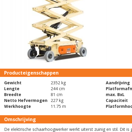
Producteigenschappen
Gewicht
2352 kg
Aandrijving
Lengte
244 cm
Platformaf
Breedte
81 cm
max. BxL
Netto Hefvermogen
227 kg
Capaciteit
Werkhoogte
11.75 m
Platformho
Omschrijving
De elektrische schaarhoogwerker werkt uiterst zuinig en stil. Dit i