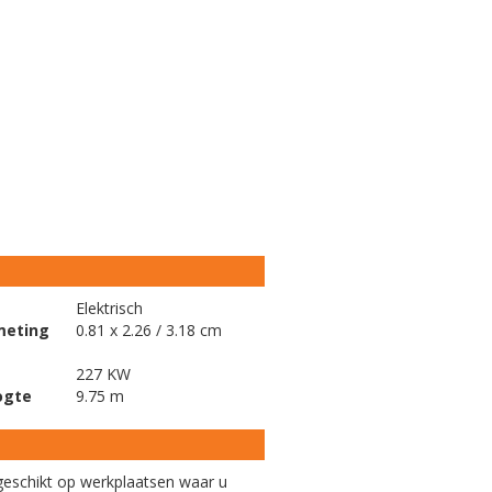
Elektrisch
meting
0.81 x 2.26 / 3.18 cm
227 KW
ogte
9.75 m
s geschikt op werkplaatsen waar u