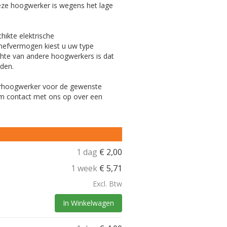
eze hoogwerker is wegens het lage
hikte elektrische
 hefvermogen kiest u uw type
hte van andere hoogwerkers is dat
den.
haarhoogwerker voor de gewenste
em contact met ons op over een
1 dag
€
2,00
1 week
€
5,71
Excl. Btw
In Winkelwagen