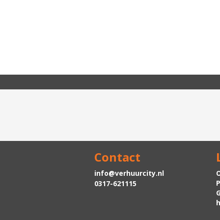
Contact
info@verhuurcity.nl
O
P
0317-621115
h