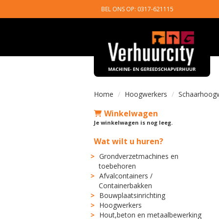
BEL ONS OP: 0317-621115
Home
Hoogwerkers
Schaarhoogw
Winkelwagen
Je winkelwagen is nog leeg.
Wat wilt u huren?
Grondverzetmachines en
toebehoren
Afvalcontainers /
Containerbakken
Bouwplaatsinrichting
Hoogwerkers
Hout,beton en metaalbewerking