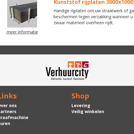
Kunststof rijplaten 3000x10
Handige rijplaten om uw straatwerk of g
beschermen tegen verzakking wanneer u
zwaar materieel overheen rijdt.
meer informatie
Links
Shop
ver ons
Levering
artners
Veilig winkelen
Graafmachine
uren