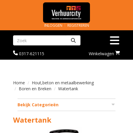
INLOGGEN
REGISTREREN
Zoeken
Toggle na
bel
Ga
0317-621115
Winkelwagen
ons
naar
op
winkelwagenoagina
0317-
621115
Home
Hout,beton en metaalbewerking
Boren en Breken
Watertank
Bekijk Categorieën
Watertank