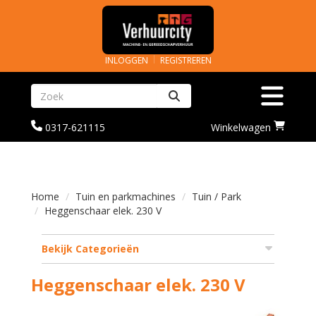
INLOGGEN
REGISTREREN
Zoeken
Toggle na
bel
Ga
0317-621115
Winkelwagen
ons
naar
op
winkelwagenoagina
0317-
621115
Home
Tuin en parkmachines
Tuin / Park
Heggenschaar elek. 230 V
Bekijk Categorieën
Heggenschaar elek. 230 V