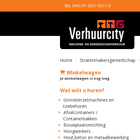
BEL ONS OP: 0317-621115
Home
Stratenmakersgereedschap
Winkelwagen
Je winkelwagen is nog leeg.
Wat wilt u huren?
Grondverzetmachines en
toebehoren
Afvalcontainers /
Containerbakken
Bouwplaatsinrichting
Hoogwerkers
Hout,beton en metaalbewerking