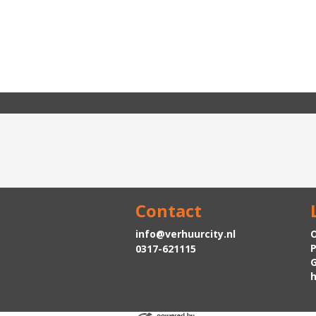
Contact
info@verhuurcity.nl
O
P
0317-621115
h