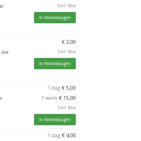
Excl. Btw
er
In Winkelwagen
€
2,00
Excl. Btw
 oor.
In Winkelwagen
1 dag
€
5,00
1 week
€
15,00
r
Excl. Btw
In Winkelwagen
1 dag
€
4,00