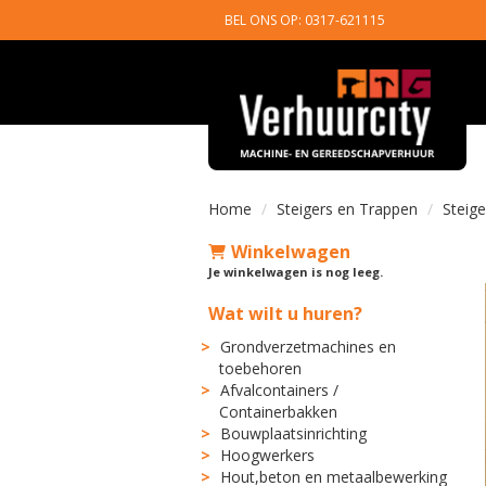
BEL ONS OP: 0317-621115
Home
Steigers en Trappen
Steig
Winkelwagen
Je winkelwagen is nog leeg.
Wat wilt u huren?
Grondverzetmachines en
toebehoren
Afvalcontainers /
Containerbakken
Bouwplaatsinrichting
Hoogwerkers
Hout,beton en metaalbewerking