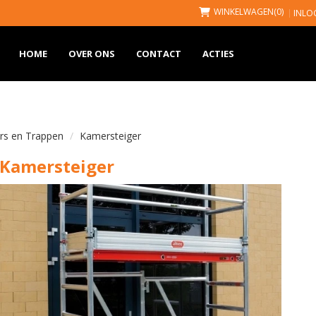
WINKELWAGEN
(0)
INLO
HOME
OVER ONS
CONTACT
ACTIES
ers en Trappen
Kamersteiger
Kamersteiger