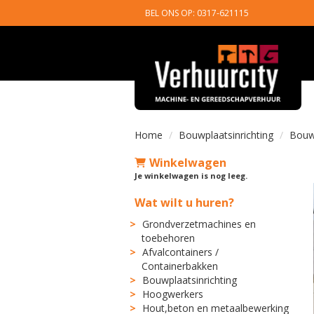
BEL ONS OP: 0317-621115
Home
Bouwplaatsinrichting
Bouw
Winkelwagen
Je winkelwagen is nog leeg.
Wat wilt u huren?
Grondverzetmachines en
toebehoren
Afvalcontainers /
Containerbakken
Bouwplaatsinrichting
Hoogwerkers
Hout,beton en metaalbewerking