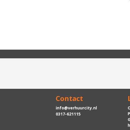
Contact
info@verhuurcity.nl
O
P
0317-621115
h