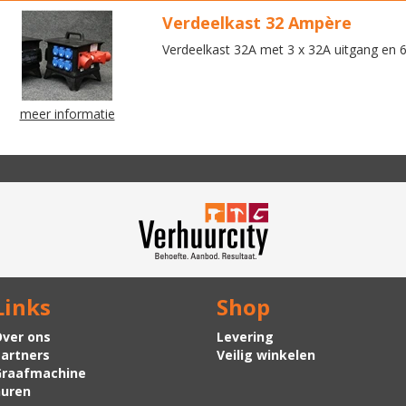
Verdeelkast 32 Ampère
Verdeelkast 32A met 3 x 32A uitgang en 6
meer informatie
Links
Shop
ver ons
Levering
artners
Veilig winkelen
Graafmachine
uren