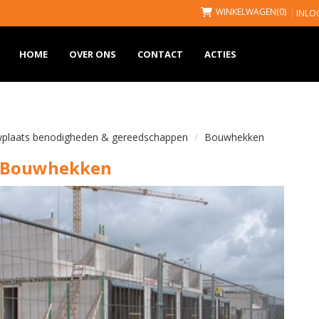
WINKELWAGEN
(0)
INLO
HOME
OVER ONS
CONTACT
ACTIES
plaats benodigheden & gereedschappen
Bouwhekken
Bouwhekken