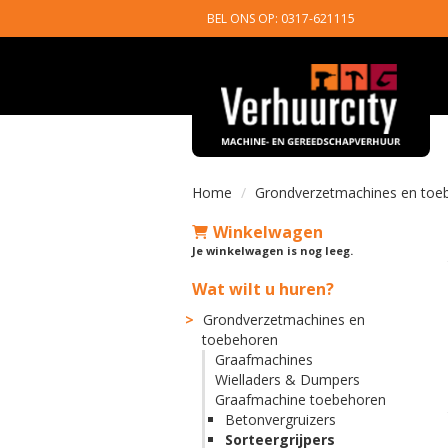
BEL ONS OP: 0317-621115
Home
Grondverzetmachines en toe
Winkelwagen
Je winkelwagen is nog leeg.
Wat wilt u huren?
Grondverzetmachines en
toebehoren
Graafmachines
Wielladers & Dumpers
Graafmachine toebehoren
Betonvergruizers
Sorteergrijpers