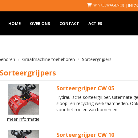
WINKELWAGEN
(0)
INLO
HOME
OVER ONS
CONTACT
ACTIES
behoren
Graafmachine toebehoren
Sorteergrijpers
Sorteergrijpers
Sorteergrijper CW 05
Hydraulische sorteergrijper. Uitermate g
sloop- en recycling werkzaamheden. Ook
voor het rooien van bomen en ...
meer informatie
Sorteergrijper CW 10